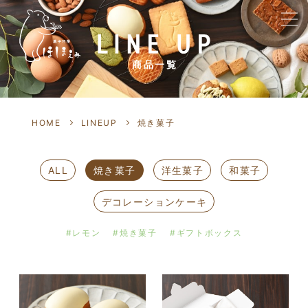
商品一覧
HOME
LINEUP
焼き菓子
ALL
焼き菓子
洋生菓子
和菓子
デコレーションケーキ
#レモン
#焼き菓子
#ギフトボックス