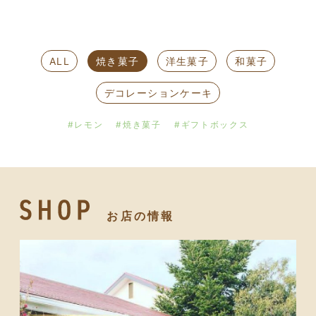
ALL
焼き菓子
洋生菓子
和菓子
デコレーションケーキ
#レモン
#焼き菓子
#ギフトボックス
お店の情報